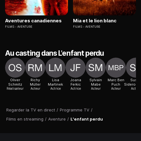
Aventures canadiennes
Mia et le lion blanc
FILMS
AVENTURE
FILMS
AVENTURE
Au casting dans L'enfant perdu
Oliver
Richy
Lisa
Joana
Sylvain
Marc Ben
Susa
Schmitz
Müller
Martinek
Ferkic
Mabe
Puch
Sideropo
Réalisateur
Acteur
Actrice
Actrice
Acteur
Acteur
Actric
Regarder la TV en direct
/
Programme TV
/
Films en streaming
/
Aventure
/
L'enfant perdu