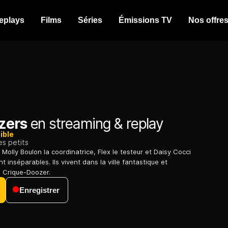
eplays
Films
Séries
Émissions TV
Nos offre
zers
en streaming & replay
ible
es petits
, Molly Boulon la coordinatrice, Flex le testeur et Daisy Cocci
nt inséparables. Ils vivent dans la ville fantastique et
 Crique-Doozer.
Enregistrer