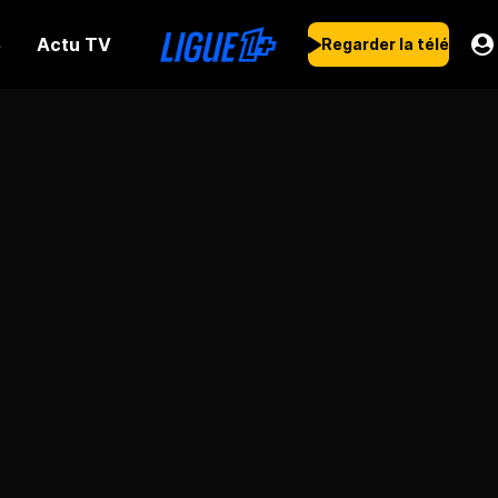
Actu TV
s
Regarder la télé