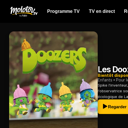
Programme TV
TV en direct
R
Les Doo
Bientôt dispon
Enfants
Pour l
Spike l'inventeur
l'observatrice so
écologique de La
Regarder