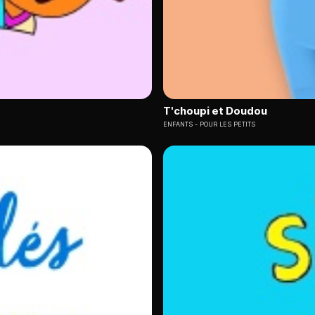
T'choupi et Doudou
ENFANTS
POUR LES PETITS