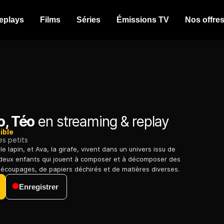
eplays
Films
Séries
Émissions TV
Nos offre
o, Téo
en streaming & replay
ible
es petits
 le lapin, et Ava, la girafe, vivent dans un univers issu de
 deux enfants qui jouent à composer et à décomposer des
découpages, de papiers déchirés et de matières diverses.
Enregistrer