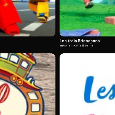
Les trois Bricochons
ENFANTS
POUR LES PETITS