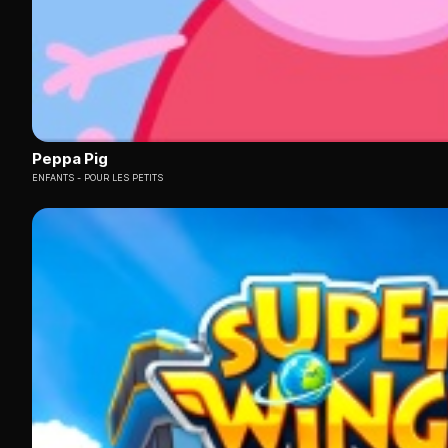
Peppa Pig
ENFANTS
POUR LES PETITS