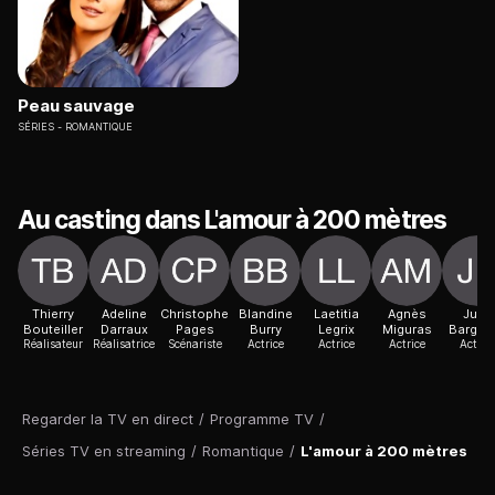
Peau sauvage
SÉRIES
ROMANTIQUE
Au casting dans L'amour à 200 mètres
Thierry
Adeline
Christophe
Blandine
Laetitia
Agnès
Julie
Bouteiller
Darraux
Pages
Burry
Legrix
Miguras
Barget
Réalisateur
Réalisatrice
Scénariste
Actrice
Actrice
Actrice
Actric
Regarder la TV en direct
/
Programme TV
/
Séries TV en streaming
/
Romantique
/
L'amour à 200 mètres