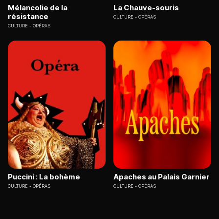
Mélancolie de la
La Chauve-souris
résistance
CULTURE
OPÉRAS
CULTURE
OPÉRAS
Puccini : La bohème
Apaches au Palais Garnier
CULTURE
OPÉRAS
CULTURE
OPÉRAS