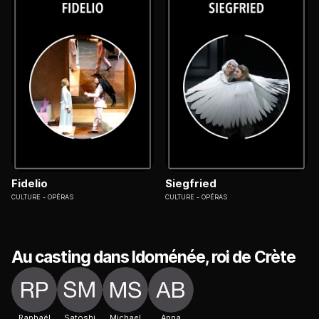
Fidelio
Siegfried
CULTURE
OPÉRAS
CULTURE
OPÉRAS
Au casting dans Idoménée, roi de Crète
Raphaël
Satoshi
Michael
Anna