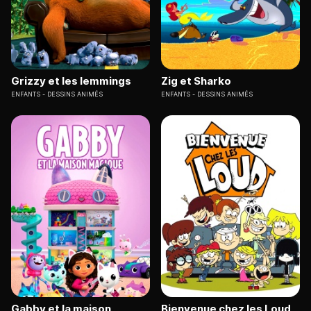
Grizzy et les lemmings
Zig et Sharko
ENFANTS
DESSINS ANIMÉS
ENFANTS
DESSINS ANIMÉS
Gabby et la maison
Bienvenue chez les Loud