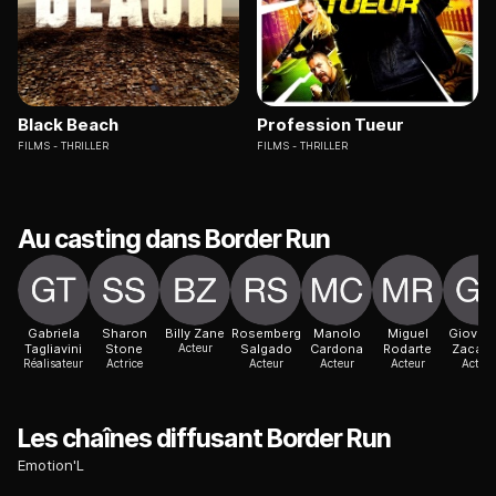
Black Beach
Profession Tueur
FILMS
THRILLER
FILMS
THRILLER
Au casting dans Border Run
Gabriela
Sharon
Billy Zane
Rosemberg
Manolo
Miguel
Giovan
Tagliavini
Stone
Acteur
Salgado
Cardona
Rodarte
Zacarí
Réalisateur
Actrice
Acteur
Acteur
Acteur
Acteur
Les chaînes diffusant Border Run
Emotion'L