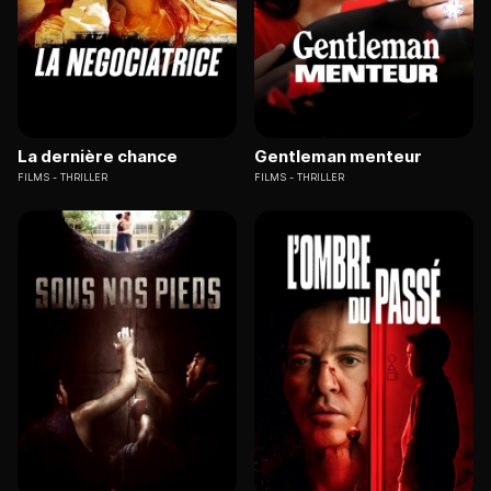
La dernière chance
Gentleman menteur
FILMS
THRILLER
FILMS
THRILLER