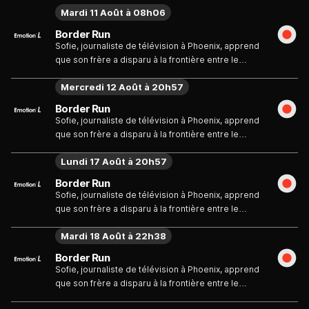
Mardi 11 Août à 08h06
Border Run
Sofie, journaliste de télévision à Phoenix, apprend
que son frère a disparu à la frontière entre le
Mexique et les Etats-Unis, dans un territoire où les
Mercredi 12 Août à 20h57
règlements de comptes mafieux sont nombreux.
Elle décide aussitôt de se lancer à sa recherche et
Border Run
intègre un milieu particulièrement dangereux...
Sofie, journaliste de télévision à Phoenix, apprend
que son frère a disparu à la frontière entre le
Mexique et les Etats-Unis, dans un territoire où les
Lundi 17 Août à 20h57
règlements de comptes mafieux sont nombreux.
Elle décide aussitôt de se lancer à sa recherche et
Border Run
intègre un milieu particulièrement dangereux...
Sofie, journaliste de télévision à Phoenix, apprend
que son frère a disparu à la frontière entre le
Mexique et les Etats-Unis, dans un territoire où les
Mardi 18 Août à 22h38
règlements de comptes mafieux sont nombreux.
Elle décide aussitôt de se lancer à sa recherche et
Border Run
intègre un milieu particulièrement dangereux...
Sofie, journaliste de télévision à Phoenix, apprend
que son frère a disparu à la frontière entre le
Mexique et les Etats-Unis, dans un territoire où les