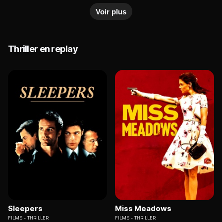
règlements de comptes mafieux sont nombreux.
Voir plus
Elle décide aussitôt de se lancer à sa recherche et
intègre un milieu particulièrement dangereux...
Thriller en replay
Sleepers
Miss Meadows
FILMS
THRILLER
FILMS
THRILLER