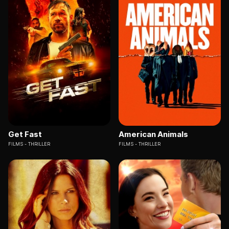
Get Fast
American Animals
FILMS
THRILLER
FILMS
THRILLER