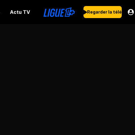
Actu TV
s
Regarder la télé