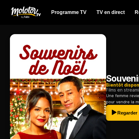
Programme TV
TV en direct
R
Souveni
Bientôt dispon
Films en stream
Une femme revien
pour vendre la ma
Regarder