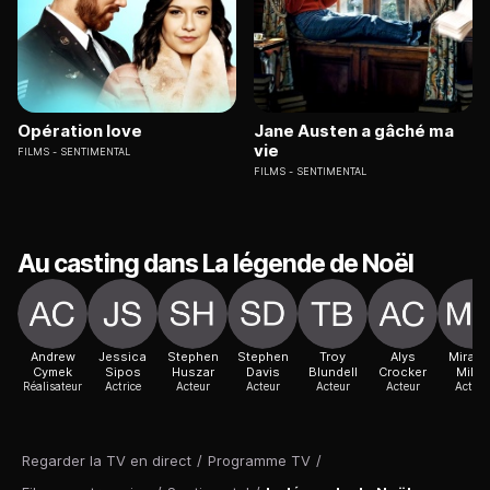
Opération love
Jane Austen a gâché ma
vie
FILMS
SENTIMENTAL
FILMS
SENTIMENTAL
Au casting dans La légende de Noël
Andrew
Jessica
Stephen
Stephen
Troy
Alys
Miran
Cymek
Sipos
Huszar
Davis
Blundell
Crocker
Millar
Réalisateur
Actrice
Acteur
Acteur
Acteur
Acteur
Actric
Regarder la TV en direct
/
Programme TV
/