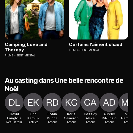
Camping, Love and
Certains l'aiment chaud
Therapy
FILMS
SENTIMENTAL
FILMS
SENTIMENTAL
Au casting dans Une belle rencontre de
Noël
David
Erin
Robin
Karis
Cassidy
Aurelio
Matt
Langlois
Karpluk
Dunne
Cameron
Alexa
DiNunzio
Hamilt
Réalisateur
Actrice
Acteur
Acteur
Acteur
Acteur
Acteur