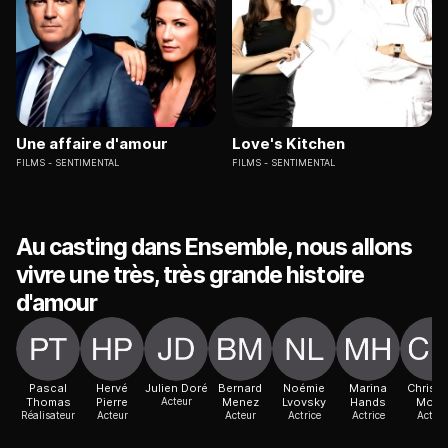
Une affaire d'amour
Love's Kitchen
FILMS
SENTIMENTAL
FILMS
SENTIMENTAL
Au casting dans Ensemble, nous allons
vivre une très, très grande histoire
d'amour
Pascal
Hervé
Julien Doré
Bernard
Noémie
Marina
Christi
Thomas
Pierre
Acteur
Menez
Lvovsky
Hands
Morin
Réalisateur
Acteur
Acteur
Actrice
Actrice
Acteur