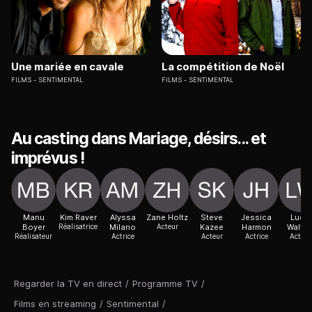
Une mariée en cavale
La compétition de Noël
FILMS
SENTIMENTAL
FILMS
SENTIMENTAL
Au casting dans Mariage, désirs... et
imprévus !
Manu
Kim Raver
Alyssa
Zane Holtz
Steve
Jessica
Lucia
Boyer
Réalisatrice
Milano
Acteur
Kazee
Harmon
Walter
Réalisateur
Actrice
Acteur
Actrice
Actric
Regarder la TV en direct
/
Programme TV
/
Films en streaming
/
Sentimental
/