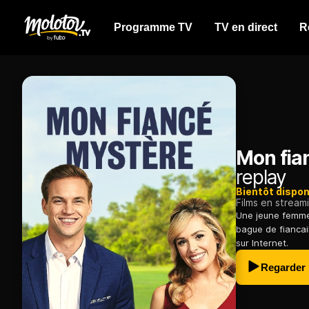
Programme TV
TV en direct
R
Mon fia
replay
Bientôt dispon
Films en stream
Une jeune femme
bague de fiancail
sur Internet.
Regarder