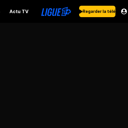
Actu TV
s
Regarder la télé