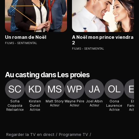
Un roman de Noël
A Noël mon prince viendra
2
FILMS
SENTIMENTAL
FILMS
SENTIMENTAL
Au casting dans Les proies
Sofia
Kirsten
Matt Story
Wayne Pére
Joel Albin
Oona
Elle
Coppola
Dunst
Acteur
Acteur
Acteur
Laurence
Fannin
Réalisatrice
Actrice
Actrice
Actric
Regarder la TV en direct
/
Programme TV
/