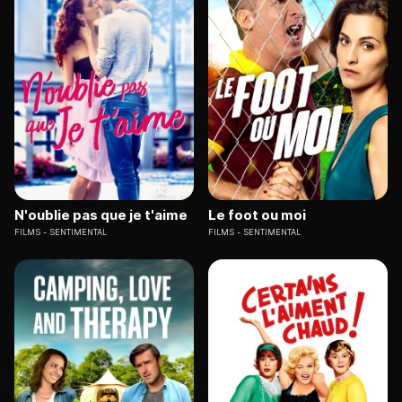
N'oublie pas que je t'aime
Le foot ou moi
FILMS
SENTIMENTAL
FILMS
SENTIMENTAL