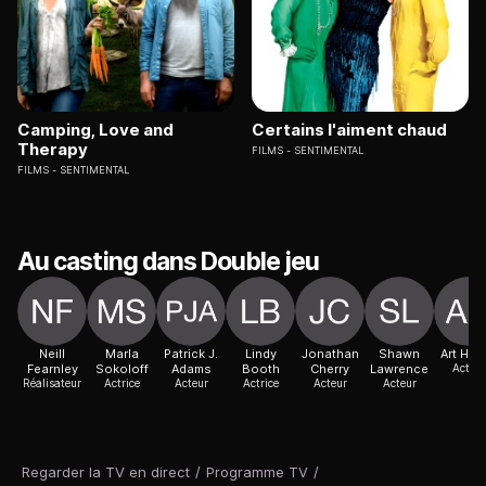
Camping, Love and
Certains l'aiment chaud
Therapy
FILMS
SENTIMENTAL
FILMS
SENTIMENTAL
Au casting dans Double jeu
Neill
Marla
Patrick J.
Lindy
Jonathan
Shawn
Art Hind
Fearnley
Sokoloff
Adams
Booth
Cherry
Lawrence
Acteur
Réalisateur
Actrice
Acteur
Actrice
Acteur
Acteur
Regarder la TV en direct
/
Programme TV
/