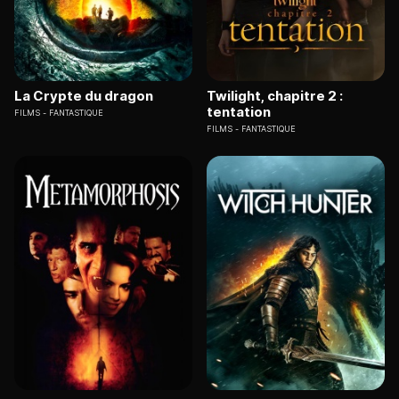
La Crypte du dragon
Twilight, chapitre 2 :
tentation
FILMS
FANTASTIQUE
FILMS
FANTASTIQUE