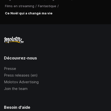
Films en streaming
/
Fantastique
/
Ce Noël qui a changé ma vie
Découvrez-nous
Presse
Press releases (en)
Molotov Advertising
Join the team
Besoin d'aide