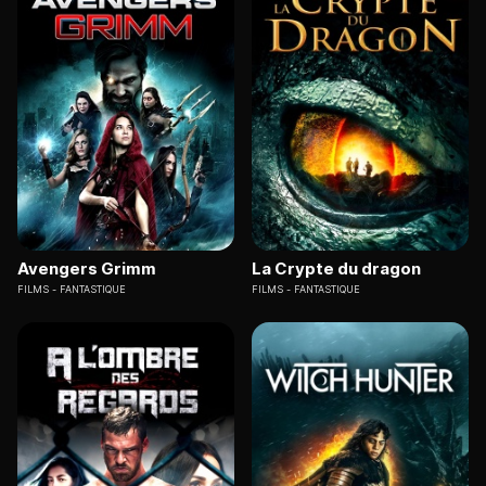
Avengers Grimm
La Crypte du dragon
FILMS
FANTASTIQUE
FILMS
FANTASTIQUE