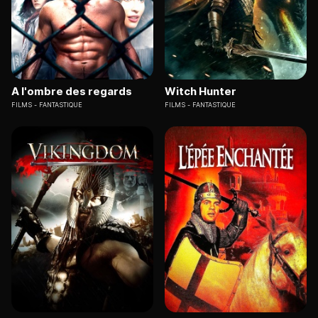
A l'ombre des regards
Witch Hunter
FILMS
FANTASTIQUE
FILMS
FANTASTIQUE