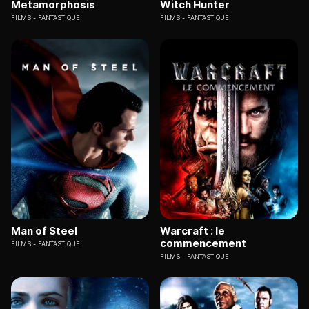
Metamorphosis
Witch Hunter
FILMS
FANTASTIQUE
FILMS
FANTASTIQUE
Man of Steel
Warcraft : le
commencement
FILMS
FANTASTIQUE
FILMS
FANTASTIQUE