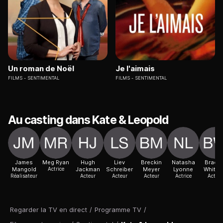
Un roman de Noël
Je l'aimais
FILMS
SENTIMENTAL
FILMS
SENTIMENTAL
Au casting dans Kate & Leopold
James
Meg Ryan
Hugh
Liev
Breckin
Natasha
Bradle
Mangold
Actrice
Jackman
Schreiber
Meyer
Lyonne
Whitfo
Réalisateur
Acteur
Acteur
Acteur
Actrice
Acteur
Regarder la TV en direct
/
Programme TV
/