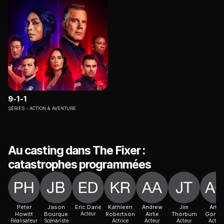
9-1-1
SÉRIES
ACTION & AVENTURE
Au casting dans The Fixer :
catastrophes programmées
Peter
Jason
Eric Dane
Kathleen
Andrew
Jim
Artur
Howitt
Bourque
Acteur
Robertson
Airlie
Thorburn
Gorish
Réalisateur
Scénariste
Actrice
Acteur
Acteur
Acteur