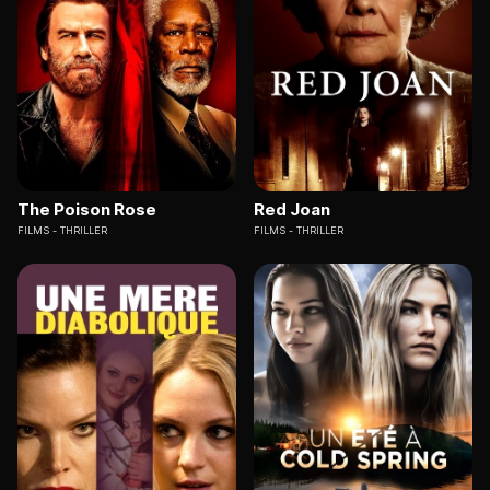
The Poison Rose
Red Joan
FILMS
THRILLER
FILMS
THRILLER