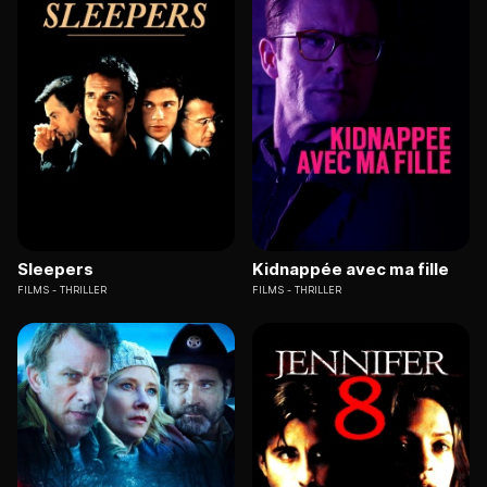
Sleepers
Kidnappée avec ma fille
FILMS
THRILLER
FILMS
THRILLER