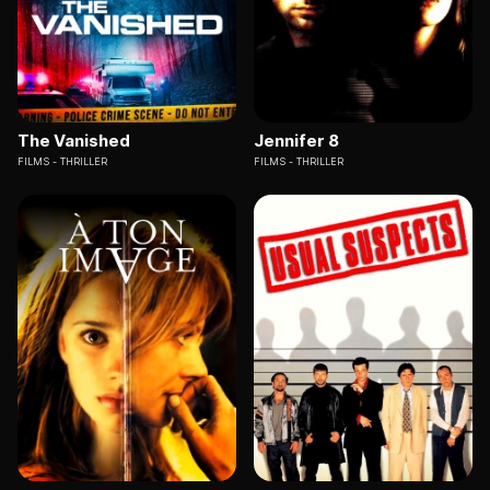
The Vanished
Jennifer 8
FILMS
THRILLER
FILMS
THRILLER