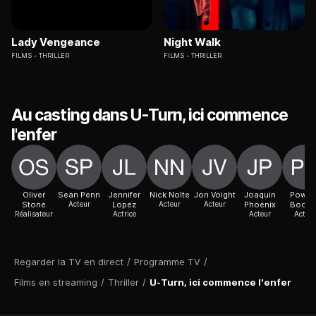
Lady Vengeance
Night Walk
FILMS
THRILLER
FILMS
THRILLER
Au casting dans U-Turn, ici commence
l'enfer
Oliver
Sean Penn
Jennifer
Nick Nolte
Jon Voight
Joaquin
Power
Stone
Acteur
Lopez
Acteur
Acteur
Phoenix
Booth
Réalisateur
Actrice
Acteur
Acteur
Regarder la TV en direct
/
Programme TV
/
Films en streaming
/
Thriller
/
U-Turn, ici commence l'enfer