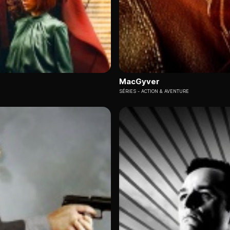
MacGyver
SÉRIES
ACTION & AVENTURE