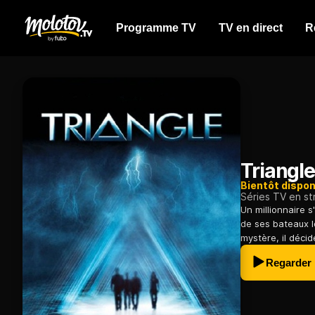
Programme TV
TV en direct
R
Triangl
Bientôt dispon
Séries TV en s
Un millionnaire 
de ses bateaux l
mystère, il déci
Regarder