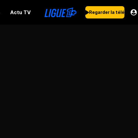
Actu TV
s
Regarder la télé