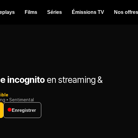
eplays
Films
Séries
Émissions TV
Nos offre
 incognito
en streaming &
ible
ing
Sentimental
Enregistrer