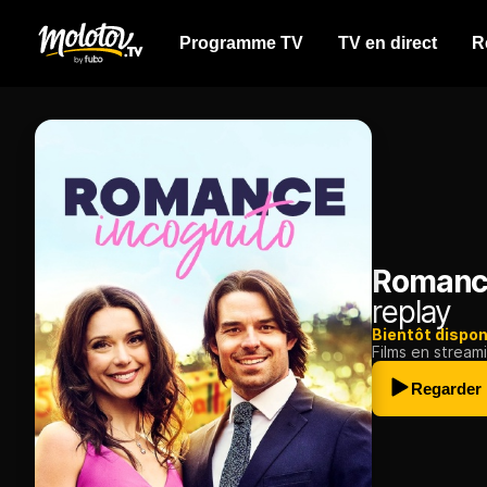
Programme TV
TV en direct
R
Romance
replay
Bientôt dispon
Films en stream
Regarder