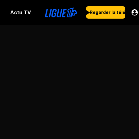
Actu TV
s
Regarder la télé