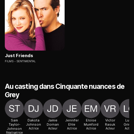
Just Friends
FILMS
SENTIMENTAL
Au casting dans Cinquante nuances de
Grey
Sam
Dakota
Jamie
Jennifer
Eloise
Victor
Luke
Taylor-
Johnson
Dornan
Ehle
Mumford
Rasuk
Grime
Johnson
Actrice
Acteur
Actrice
Actrice
Acteur
Acteur
Réalisatrice