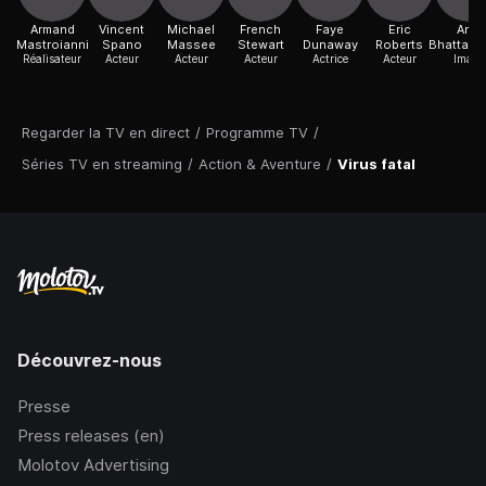
Armand
Vincent
Michael
French
Faye
Eric
Amit
Mastroianni
Spano
Massee
Stewart
Dunaway
Roberts
Bhattach
Réalisateur
Acteur
Acteur
Acteur
Actrice
Acteur
Image
Regarder la TV en direct
/
Programme TV
/
Séries TV en streaming
/
Action & Aventure
/
Virus fatal
Découvrez-nous
Presse
Press releases (en)
Molotov Advertising