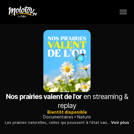
Nos prairies valent de l'or
en streaming &
replay
Bientôt disponible
Documentaires
Nature
Les prairies naturelles, celles qui poussent à l'état sauvage, sans pesticides ni intervention de l'homme, perdent chaque jour du terrain. Elles sont trop souvent remplacées par des espaces artificiels, plantés pour faire du fourrage, et très pauvres en biodiversité… quand ceux-ci ne laissent pas leur place à des champs de monoculture. Mais face à cette disparition d'un paysage ancestral et surtout de sa flore et de sa faune, la résistance s'organise. Aux quatre coins de la France, ce film va à la rencontre d'hommes et de femmes, défenseurs de la prairie naturelle, déterminés à travailler en accord avec la nature, et pas contre elle.
Voir plus