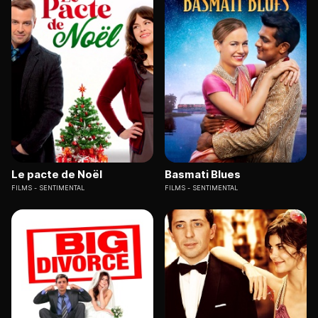
Le pacte de Noël
Basmati Blues
FILMS
SENTIMENTAL
FILMS
SENTIMENTAL