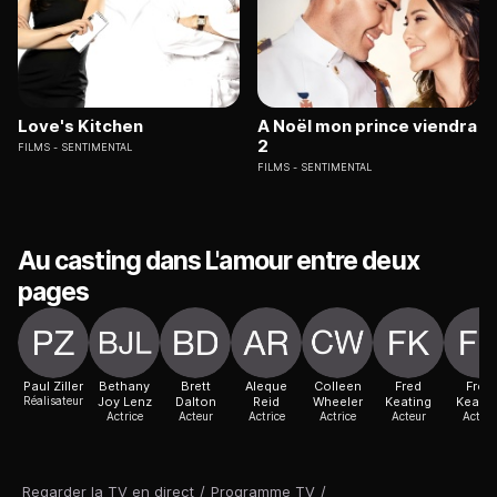
Love's Kitchen
A Noël mon prince viendra
2
FILMS
SENTIMENTAL
FILMS
SENTIMENTAL
Au casting dans L'amour entre deux
pages
Paul Ziller
Bethany
Brett
Aleque
Colleen
Fred
Fred
Réalisateur
Joy Lenz
Dalton
Reid
Wheeler
Keating
Keatin
Actrice
Acteur
Actrice
Actrice
Acteur
Acteur
Regarder la TV en direct
/
Programme TV
/