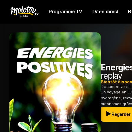
Programme TV
TV en direct
R
Energies
replay
Bientôt dispon
Documentaires
Un voyage en Eur
hydrogène, recy
autonomes grâce
Regarder