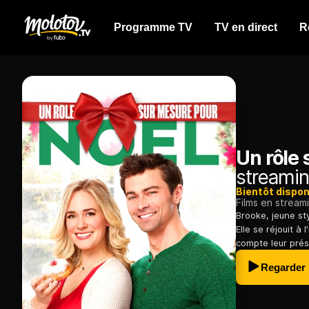
Programme TV
TV en direct
R
Un rôle
streamin
Bientôt dispon
Films en stream
Brooke, jeune st
Elle se réjouit à
compte leur prés
Regarder