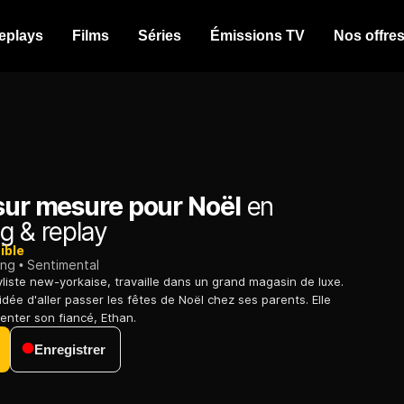
eplays
Films
Séries
Émissions TV
Nos offre
 sur mesure pour Noël
en
g & replay
ible
ing
Sentimental
yliste new-yorkaise, travaille dans un grand magasin de luxe.
 l'idée d'aller passer les fêtes de Noël chez ses parents. Elle
enter son fiancé, Ethan.
Enregistrer