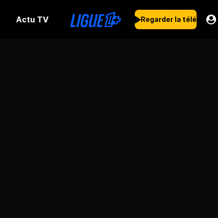
Actu TV
s
Regarder la télé