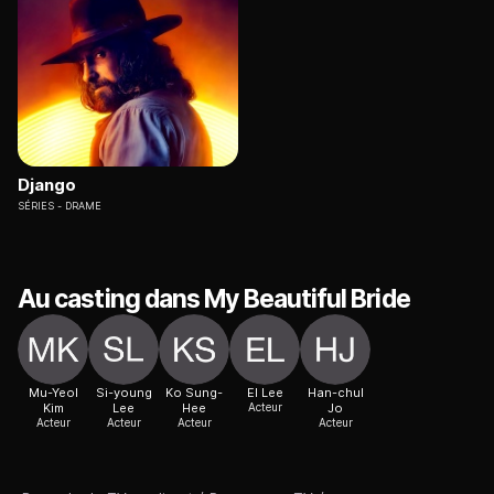
Django
SÉRIES
DRAME
Au casting dans My Beautiful Bride
Mu-Yeol
Si-young
Ko Sung-
El Lee
Han-chul
Kim
Lee
Hee
Acteur
Jo
Acteur
Acteur
Acteur
Acteur