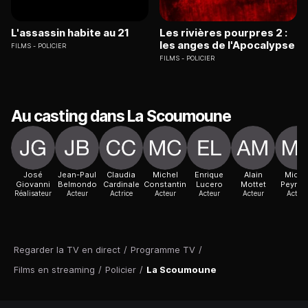
L'assassin habite au 21
Les rivières pourpres 2 :
les anges de l'Apocalypse
FILMS
POLICIER
FILMS
POLICIER
Au casting dans La Scoumoune
José
Jean-Paul
Claudia
Michel
Enrique
Alain
Miche
Giovanni
Belmondo
Cardinale
Constantin
Lucero
Mottet
Peyrel
Réalisateur
Acteur
Actrice
Acteur
Acteur
Acteur
Acteur
Regarder la TV en direct
/
Programme TV
/
Films en streaming
/
Policier
/
La Scoumoune