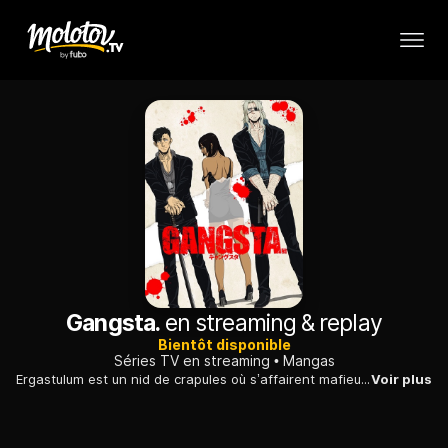
Gangsta.
en streaming & replay
Bientôt disponible
Séries TV en streaming
Mangas
Ergastulum est un nid de crapules où s’affairent mafieux, criminels et policiers corrompus. Nicolas Brown, mercenaire sourd, et Worick Arcangelo, gigolo finaud, y œuvrent comme hommes à tout faire.
Voir plus