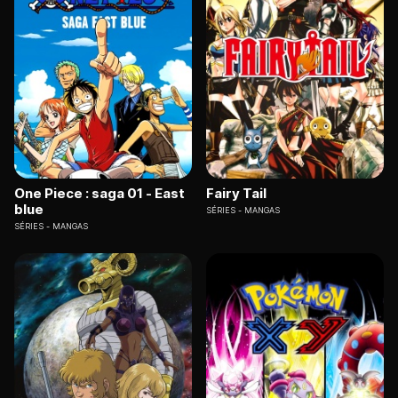
One Piece : saga 01 - East
Fairy Tail
blue
SÉRIES
MANGAS
SÉRIES
MANGAS