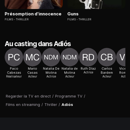
Présomption d'innocence
Guns
FILMS
THRILLER
FILMS
THRILLER
Au casting dans Adiós
Paco
Mario
Natalia De
Natalia de
Ruth Díaz
Carlos
Vicent
Cabezas
Casas
Molina
Molina
Actrice
Bardem
Romer
Réalisateur
Acteur
Actrice
Acteur
Acteur
Acteur
Regarder la TV en direct
/
Programme TV
/
Films en streaming
/
Thriller
/
Adiós