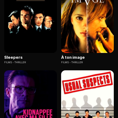
Sleepers
À ton image
FILMS
THRILLER
FILMS
THRILLER