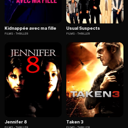
Kidnappée avec ma fille
Usual Suspects
FILMS
THRILLER
FILMS
THRILLER
Jennifer 8
Taken 3
FILMS
THRILLER
FILMS
THRILLER