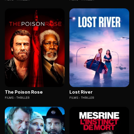
The Poison Rose
Lost River
FILMS
THRILLER
FILMS
THRILLER