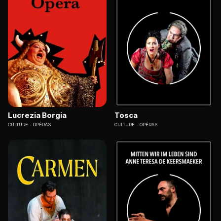
Lucrezia Borgia
Tosca
CULTURE
OPÉRAS
CULTURE
OPÉRAS