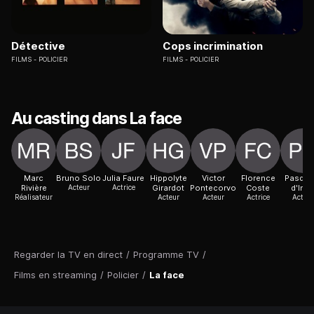
Détective
Cops incrimination
FILMS
POLICIER
FILMS
POLICIER
Au casting dans La face
Marc
Bruno Solo
Julia Faure
Hippolyte
Victor
Florence
Pasqua
Rivière
Acteur
Actrice
Girardot
Pontecorvo
Coste
d'Inc
Réalisateur
Acteur
Acteur
Actrice
Acteur
Regarder la TV en direct
/
Programme TV
/
Films en streaming
/
Policier
/
La face