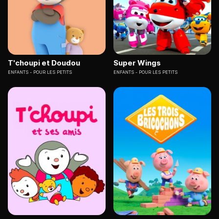
T'choupi et Doudou
Super Wings
ENFANTS
POUR LES PETITS
ENFANTS
POUR LES PETITS