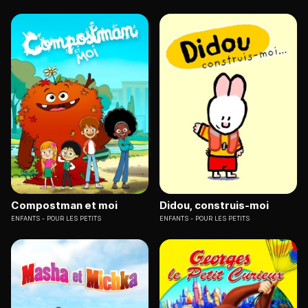
Compostman et moi
Didou, construis-moi
ENFANTS
POUR LES PETITS
ENFANTS
POUR LES PETITS