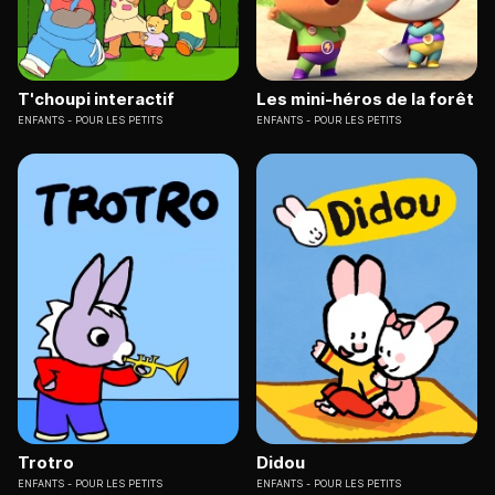
T'choupi interactif
Les mini-héros de la forêt
ENFANTS
POUR LES PETITS
ENFANTS
POUR LES PETITS
Trotro
Didou
ENFANTS
POUR LES PETITS
ENFANTS
POUR LES PETITS