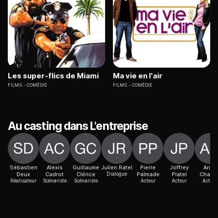
Les super-flics de Miami
Ma vie en l'air
FILMS
COMÉDIE
FILMS
COMÉDIE
Au casting dans L'entreprise
Sébastien
Alexis
Guillaume
Julien Ratel
Pierre
Joffrey
Anne
Deux
Cadrot
Clérice
Dialogue
Palmade
Platel
Charri
Réalisateur
Scénariste
Scénariste
Acteur
Acteur
Actric