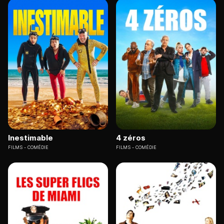
Inestimable
4 zéros
FILMS
COMÉDIE
FILMS
COMÉDIE