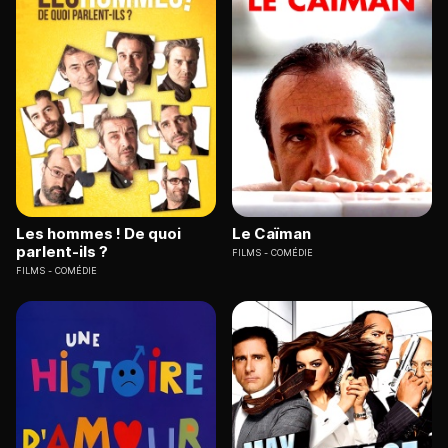
Les hommes ! De quoi
Le Caïman
parlent-ils ?
FILMS
COMÉDIE
FILMS
COMÉDIE