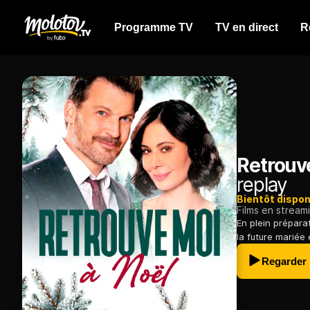
Programme TV
TV en direct
R
Retrouv
replay
Bientôt dispon
Films en stream
En plein prépara
la future mariée 
Regarder