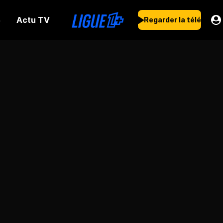
Actu TV
s
Regarder la télé