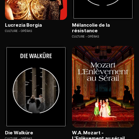
Lucrezia Borgia
Mélancolie de la
résistance
CULTURE
OPÉRAS
CULTURE
OPÉRAS
Die Walküre
W.A. Mozart -
L'Enlèvement au sérail
CULTURE
OPÉRAS