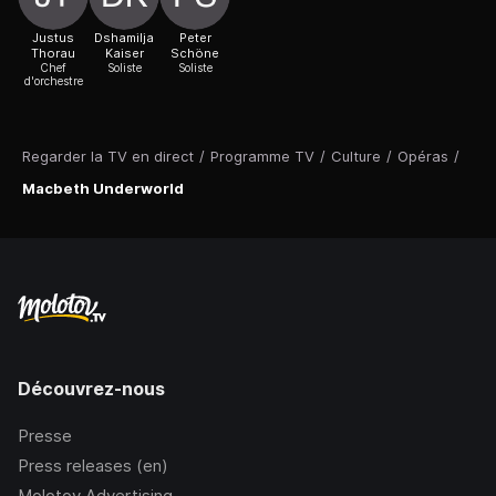
Justus
Dshamilja
Peter
Thorau
Kaiser
Schöne
Chef
Soliste
Soliste
d'orchestre
Regarder la TV en direct
/
Programme TV
/
Culture
/
Opéras
/
Macbeth Underworld
Découvrez-nous
Presse
Press releases (en)
Molotov Advertising