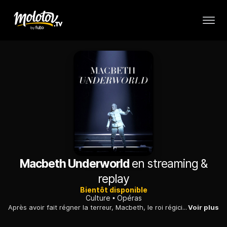
Macbeth Underworld
en streaming &
replay
Bientôt disponible
Culture
Opéras
Après avoir fait régner la terreur, Macbeth, le roi régicide, est tué à son tour. Flanqué de sa Lady, qui l'a poussé au crime, il est condamné à errer dans le "monde d'en dessous".
Voir plus