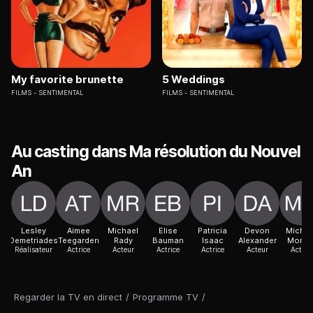
My favorite brunette
5 Weddings
FILMS
SENTIMENTAL
FILMS
SENTIMENTAL
Au casting dans Ma résolution du Nouvel
An
Lesley
Aimee
Michael
Elise
Patricia
Devon
Michel
Demetriades
Teegarden
Rady
Bauman
Isaac
Alexander
Morga
Réalisateur
Actrice
Acteur
Actrice
Actrice
Acteur
Actric
Regarder la TV en direct
/
Programme TV
/