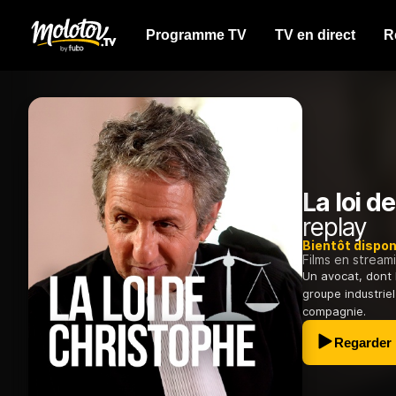
Programme TV
TV en direct
R
La loi d
replay
Bientôt dispon
Films en stream
Un avocat, dont 
groupe industrie
compagnie.
Regarder