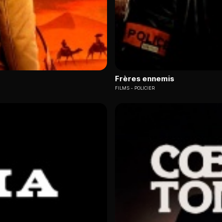
Frères ennemis
FILMS
POLICIER