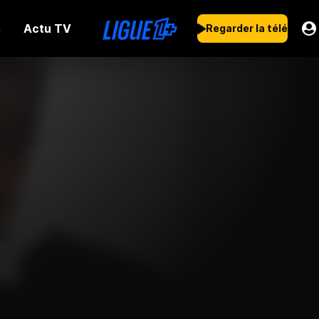
Actu TV
s
Regarder la télé