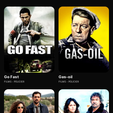
Go Fast
Gas-oil
FILMS
POLICIER
FILMS
POLICIER