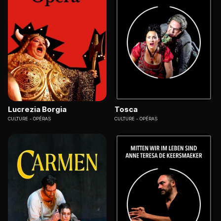
Lucrezia Borgia
Tosca
CULTURE
OPÉRAS
CULTURE
OPÉRAS