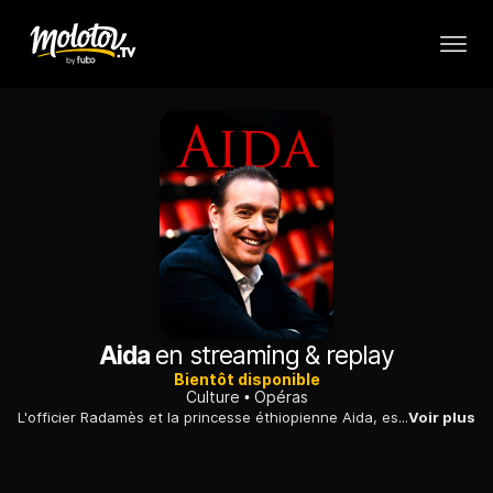
Aida
en streaming & replay
Bientôt disponible
Culture
Opéras
L'officier Radamès et la princesse éthiopienne Aida, esclave au royaume d'Égypte, s'aiment en secret… En direct de l'Opéra de Dresde, Katharina Thalbach met en scène l'œuvre monumentale de Verdi, sous la direction de Christian Thielemann.
Voir plus