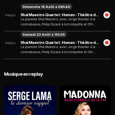
Dimanche 16 Août à 08h40
Shai Maestro Quartet : Human - Théâtre de la Manufacture
Le pianiste Shai Maestro, avec Jorge Roeder à la
contrebasse, Philip Dizack à la trompette et Ofri
Nehemya à la batterie, joue l'album "The Dream
Samedi 22 Août à 15h35
Thief".
Shai Maestro Quartet : Human - Théâtre de la Manufacture
Le pianiste Shai Maestro, avec Jorge Roeder à la
contrebasse, Philip Dizack à la trompette et Ofri
Nehemya à la batterie, joue l'album "The Dream
Thief".
Musique en replay