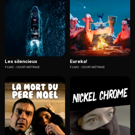
Les silencieux
Eureka!
FILMS
COURT-MÉTRAGE
FILMS
COURT-MÉTRAGE