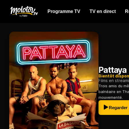
Programme TV
TV en direct
R
Pattaya
Bientôt dispon
Films en stream
Trois amis du mê
balnéaire en Tha
mouvementé.
Regarder