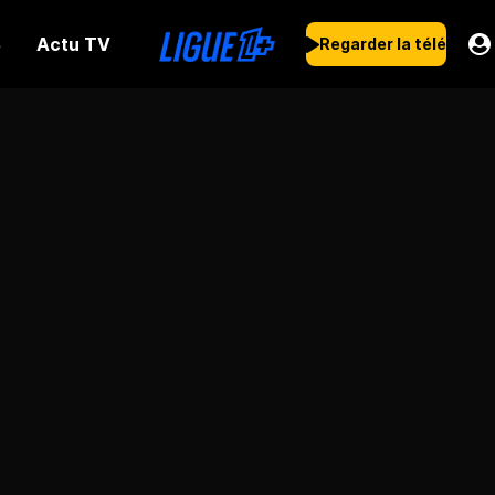
Actu TV
s
Regarder la télé