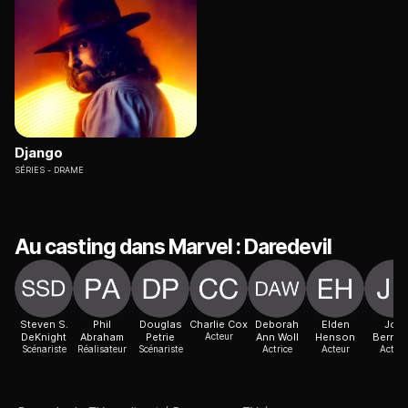
Django
SÉRIES
DRAME
Au casting dans Marvel : Daredevil
Steven S.
Phil
Douglas
Charlie Cox
Deborah
Elden
Jon
DeKnight
Abraham
Petrie
Acteur
Ann Woll
Henson
Bernth
Scénariste
Réalisateur
Scénariste
Actrice
Acteur
Acteur