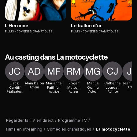
L'Hermine
Le ballon d'or
FILMS
COMÉDIES DRAMATIQUES
FILMS
COMÉDIES DRAMATIQUES
Au casting dans La motocyclette
Jack
Alain Delon
Marianne
Roger
Marius
Catherine
Jean Le
Cardiff
Acteur
Faithfull
Mutton
Goring
Jourdan
Acteur
Réalisateur
Actrice
Acteur
Acteur
Actrice
Regarder la TV en direct
/
Programme TV
/
Films en streaming
/
Comédies dramatiques
/
La motocyclette