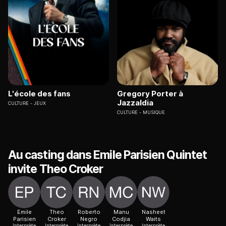
L'école des fans
Gregory Porter à
Jazzaldia
CULTURE
JEUX
CULTURE
MUSIQUE
Au casting dans Emile Parisien Quintet
invite Theo Croker
Emile
Theo
Roberto
Manu
Nasheet
Parisien
Croker
Negro
Codjia
Waits
Interprète
Interprète
Interprète
Interprète
Interprète