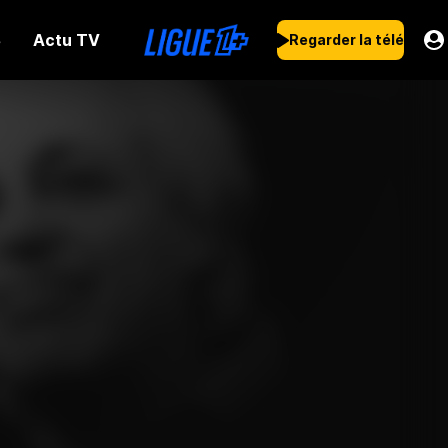
Actu TV
s
Regarder la télé