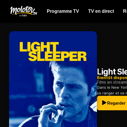
Programme TV
TV en direct
R
Light Sl
Bientôt dispon
Films en stream
Dans le New Yor
se ranger et se m
Regarder