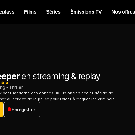
eplays
Films
Séries
Émissions TV
Nos offre
eeper
en streaming & replay
ible
ing
Thriller
k post-moderne des années 80, un ancien dealer décide de
et au service de la police pour l'aider à traquer les criminels.
Enregistrer