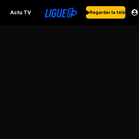
Actu TV
s
Regarder la télé