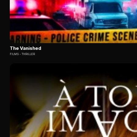
The Vanished
FILMS
THRILLER