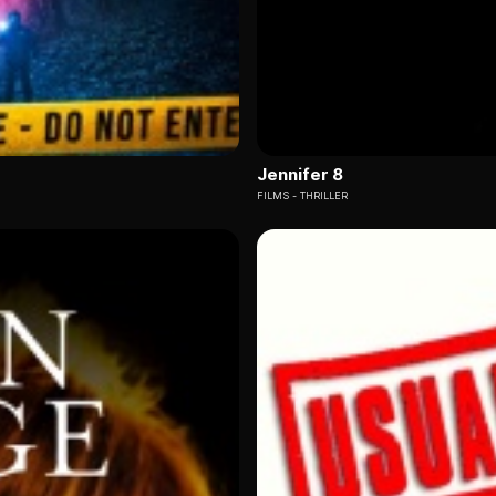
Jennifer 8
FILMS
THRILLER