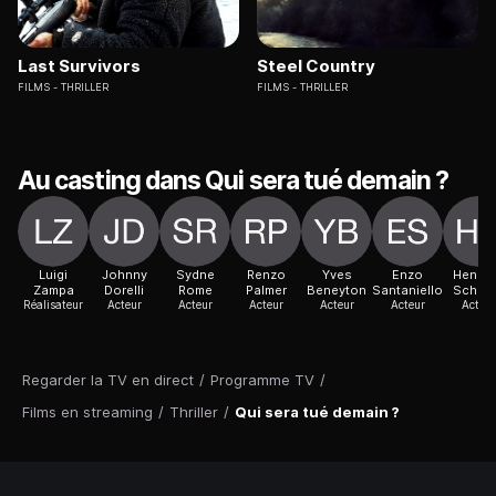
Last Survivors
Steel Country
FILMS
THRILLER
FILMS
THRILLER
Au casting dans Qui sera tué demain ?
Luigi
Johnny
Sydne
Renzo
Yves
Enzo
Henni
Zampa
Dorelli
Rome
Palmer
Beneyton
Santaniello
Schlüt
Réalisateur
Acteur
Acteur
Acteur
Acteur
Acteur
Acteur
Regarder la TV en direct
/
Programme TV
/
Films en streaming
/
Thriller
/
Qui sera tué demain ?