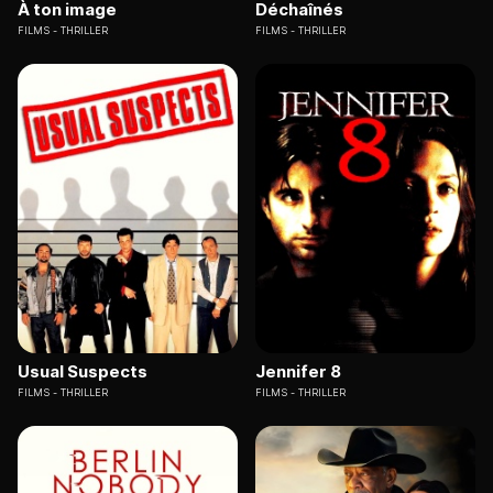
À ton image
Déchaînés
FILMS
THRILLER
FILMS
THRILLER
Usual Suspects
Jennifer 8
FILMS
THRILLER
FILMS
THRILLER