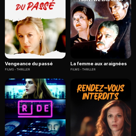
Vengeance du passé
La femme aux araignées
FILMS
THRILLER
FILMS
THRILLER