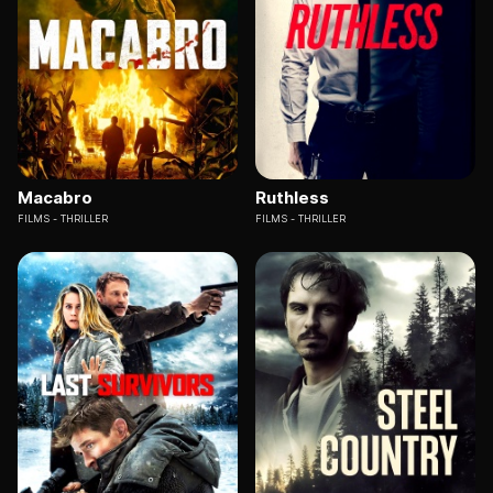
Macabro
Ruthless
FILMS
THRILLER
FILMS
THRILLER